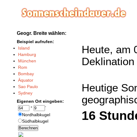
Geogr. Breite wählen:
Beispiel aufrufen:
Heute, am 0
Island
Hamburg
Deklination
München
Rom
Bombay
Äquator
Heutige So
Sao Paulo
Sydney
geographisc
Eigenen Ort eingeben:
°
´
16 Stund
Nordhalbkugel
Südhalbkugel