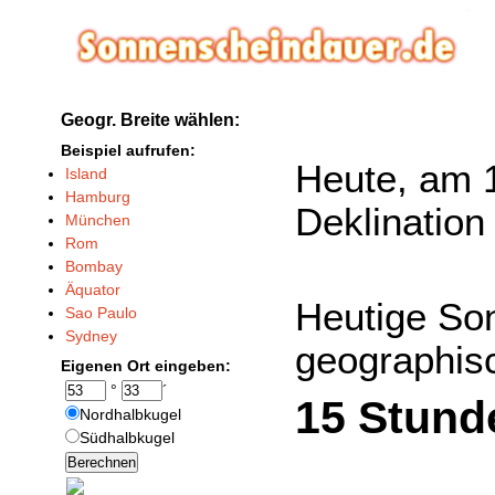
Geogr. Breite wählen:
Beispiel aufrufen:
Heute, am 1
Island
Hamburg
Deklination
München
Rom
Bombay
Äquator
Heutige So
Sao Paulo
Sydney
geographisc
Eigenen Ort eingeben:
°
´
15 Stund
Nordhalbkugel
Südhalbkugel