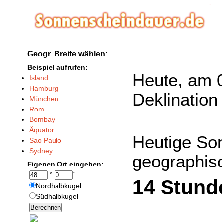
Geogr. Breite wählen:
Beispiel aufrufen:
Heute, am 0
Island
Hamburg
Deklination
München
Rom
Bombay
Äquator
Heutige So
Sao Paulo
Sydney
geographisc
Eigenen Ort eingeben:
°
´
14 Stund
Nordhalbkugel
Südhalbkugel